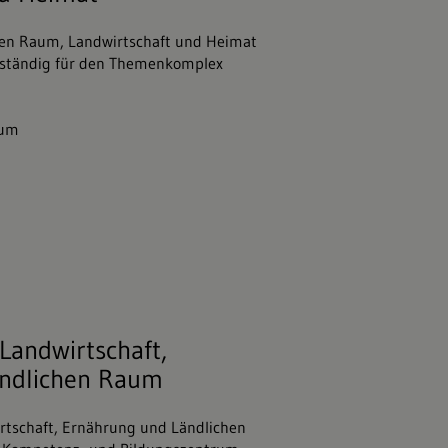
hen Raum, Landwirtschaft und Heimat
uständig für den Themenkomplex
ium
 Landwirtschaft, Ernährung und Ländli
 Landwirtschaft,
ändlichen Raum
irtschaft, Ernährung und Ländlichen