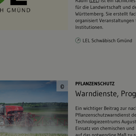
Raum (
LEL
) ist ein fachlic
für die Landwirtschaft und 
Württemberg. Sie erstellt fa
organisiert Veranstaltungen
Institutionen.
LEL Schwäbisch Gmünd
© Oleksandr&#047;s
PFLANZENSCHUTZ
©
Warndienste, Pro
Ein wichtiger Beitrag zur nac
Pflanzenschutzwarndienst de
Technologiezentrums August
Einsatz von chemischen und 
auf das notwendige Maß zu r