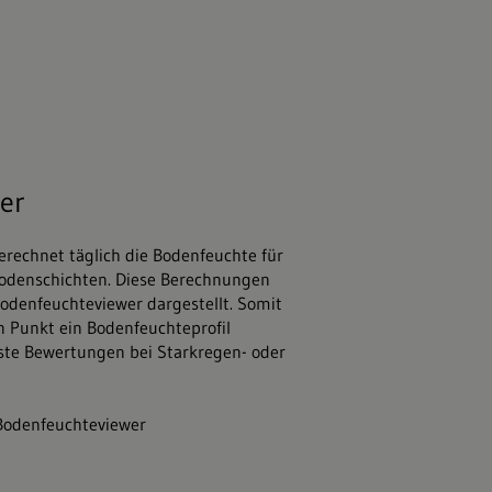
ia.com
er
erechnet täglich die Bodenfeuchte für
Bodenschichten. Diese Berechnungen
odenfeuchteviewer dargestellt. Somit
en Punkt ein Bodenfeuchteprofil
rste Bewertungen bei Starkregen- oder
 Bodenfeuchteviewer