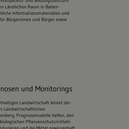
hes Kompetenz- und Bildungszentrum
den Ländlichen Raum in Baden-
chliche Informationsmaterialien und
 für Bürgerinnen und Bürger sowie
tock.adobe.com
gnosen und Monitorings
hhaltigen Landwirtschaft leistet der
s Landwirtschaftlichen
enberg. Prognosemodelle helfen, den
biologischen Pflanzenschutzmitteln
eduzieren und die Mittel gewissenhaft