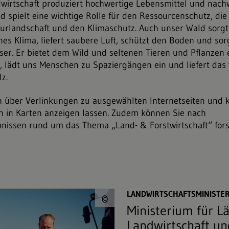
wirtschaft produziert hochwertige Lebensmittel und nac
d spielt eine wichtige Rolle für den Ressourcenschutz, die
urlandschaft und den Klimaschutz. Auch unser Wald sorgt 
es Klima, liefert saubere Luft, schützt den Boden und sor
ser. Er bietet dem Wild und seltenen Tieren und Pflanzen 
lädt uns Menschen zu Spaziergängen ein und liefert das v
z.
n über Verlinkungen zu ausgewählten Internetseiten und 
 in Karten anzeigen lassen. Zudem können Sie nach
nissen rund um das Thema „Land- & Forstwirtschaft“ fors
© danylamote&#047;
LANDWIRTSCHAFTSMINISTE
©
Ministerium für L
Landwirtschaft u