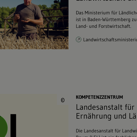
Das Ministerium für Ländlic
ist in Baden-Württemberg z
Land- und Forstwirtschaft.
Landwirtschaftsminister
© Landesanstalt für
KOMPETENZZENTRUM
©
Landesanstalt für
Ernährung und L
Die Landesanstalt für Landw