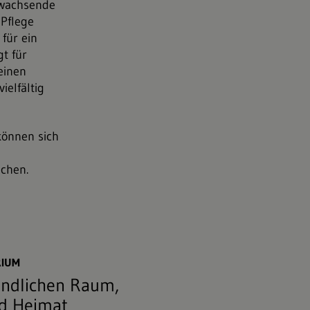
hwachsende
 Pflege
für ein
gt für
einen
ielfältig
können sich
chen.
stock.adobe.com
RIUM
ändlichen Raum,
nd Heimat