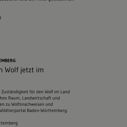
t
47;stock.adobe.com
TEMBERG
 Wolf jetzt im
e Zuständigkeit für den Wolf im Land
chen Raum, Landwirtschaft und
nen zu Wolfsnachweisen und
 Wildtierportal Baden-Württemberg.
rttemberg