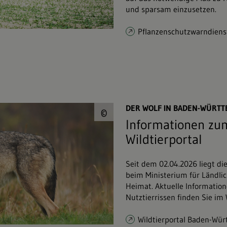
und sparsam einzusetzen.
Pflanzenschutzwarndiens
© Piotr Krzeslak&#0
DER WOLF IN BADEN-WÜRT
©
Informationen zum
Wildtierportal
Seit dem 02.04.2026 liegt di
beim Ministerium für Ländli
Heimat. Aktuelle Informatio
Nutztierrissen finden Sie im
Wildtierportal Baden-Wü