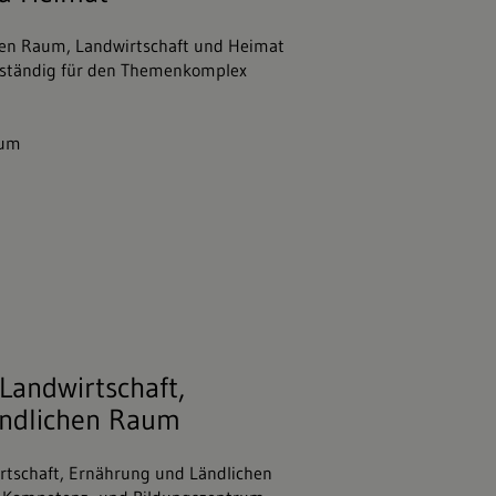
hen Raum, Landwirtschaft und Heimat
uständig für den Themenkomplex
ium
 Landwirtschaft, Ernährung und Ländli
 Landwirtschaft,
ändlichen Raum
irtschaft, Ernährung und Ländlichen