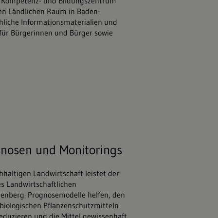
hes Kompetenz- und Bildungszentrum
den Ländlichen Raum in Baden-
chliche Informationsmaterialien und
 für Bürgerinnen und Bürger sowie
tock.adobe.com
gnosen und Monitorings
hhaltigen Landwirtschaft leistet der
s Landwirtschaftlichen
enberg. Prognosemodelle helfen, den
biologischen Pflanzenschutzmitteln
eduzieren und die Mittel gewissenhaft