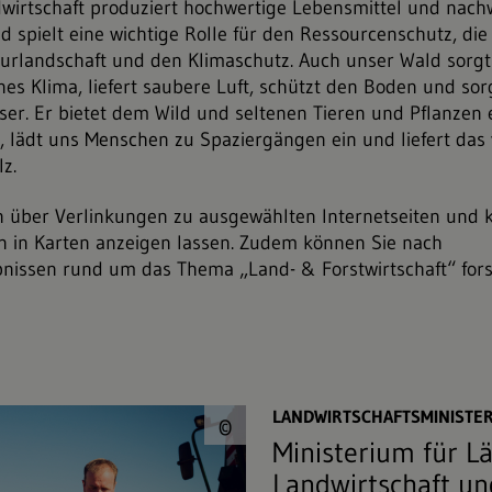
wirtschaft produziert hochwertige Lebensmittel und nac
d spielt eine wichtige Rolle für den Ressourcenschutz, die
urlandschaft und den Klimaschutz. Auch unser Wald sorgt 
es Klima, liefert saubere Luft, schützt den Boden und sor
ser. Er bietet dem Wild und seltenen Tieren und Pflanzen 
lädt uns Menschen zu Spaziergängen ein und liefert das v
z.
n über Verlinkungen zu ausgewählten Internetseiten und 
 in Karten anzeigen lassen. Zudem können Sie nach
nissen rund um das Thema „Land- & Forstwirtschaft“ fors
© danylamote&#047;
LANDWIRTSCHAFTSMINISTE
©
Ministerium für L
Landwirtschaft u