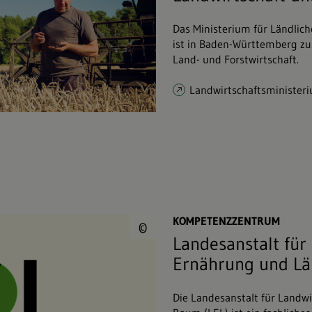
Das Ministerium für Ländlic
ist in Baden-Württemberg z
Land- und Forstwirtschaft.
Landwirtschaftsminister
© Landesanstalt für
KOMPETENZZENTRUM
©
Landesanstalt für
Ernährung und L
Die Landesanstalt für Landw