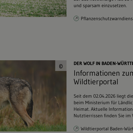
und sparsam einzusetzen.
Pflanzenschutzwarndiens
© Piotr Krzeslak&#0
DER WOLF IN BADEN-WÜRT
©
Informationen zum
Wildtierportal
Seit dem 02.04.2026 liegt di
beim Ministerium für Ländli
Heimat. Aktuelle Informatio
Nutztierrissen finden Sie im
Wildtierportal Baden-Wü