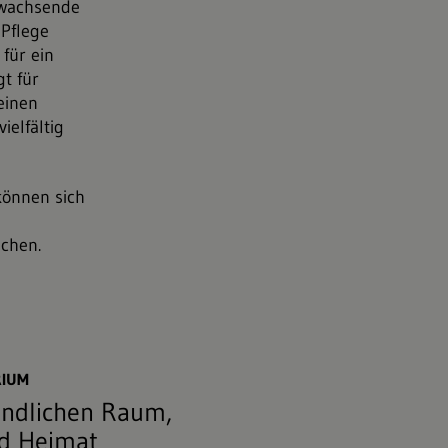
hwachsende
 Pflege
für ein
gt für
einen
ielfältig
können sich
chen.
stock.adobe.com
RIUM
ändlichen Raum,
nd Heimat