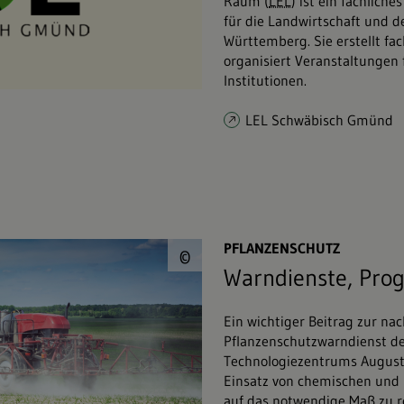
Raum (
LEL
) ist ein fachlic
für die Landwirtschaft und 
Württemberg. Sie erstellt fa
organisiert Veranstaltungen
Institutionen.
LEL Schwäbisch Gmünd
© Oleksandr&#047;s
PFLANZENSCHUTZ
©
Warndienste, Pro
Ein wichtiger Beitrag zur nac
Pflanzenschutzwarndienst de
Technologiezentrums August
Einsatz von chemischen und 
auf das notwendige Maß zu r