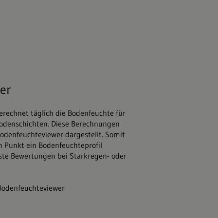
ia.com
er
erechnet täglich die Bodenfeuchte für
Bodenschichten. Diese Berechnungen
odenfeuchteviewer dargestellt. Somit
en Punkt ein Bodenfeuchteprofil
rste Bewertungen bei Starkregen- oder
 Bodenfeuchteviewer