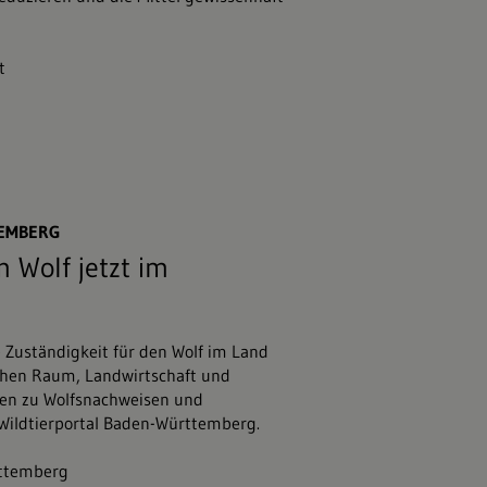
t
47;stock.adobe.com
TEMBERG
 Wolf jetzt im
e Zuständigkeit für den Wolf im Land
chen Raum, Landwirtschaft und
nen zu Wolfsnachweisen und
 Wildtierportal Baden-Württemberg.
rttemberg